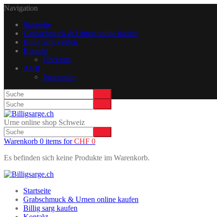
Navigation
Startseite
Grabschmuck & Urnen online kaufen
Billig sarg kaufen
Kontakt
Über uns
AGB
Impressum
Urne online shop Schweiz
Warenkorb 0 items for
CHF
0
Es befinden sich keine Produkte im Warenkorb.
Startseite
Grabschmuck & Urnen online kaufen
Billig sarg kaufen
Kontakt