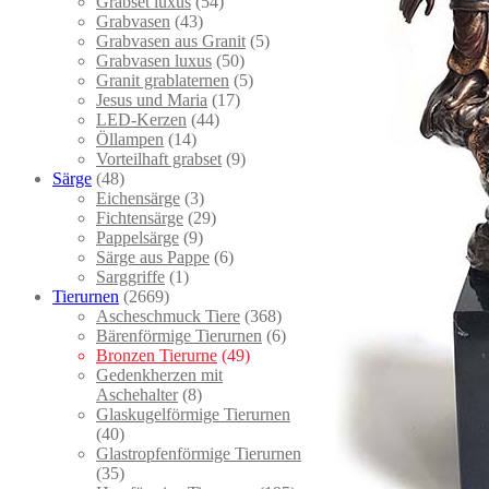
Grabset luxus
(54)
Grabvasen
(43)
Grabvasen aus Granit
(5)
Grabvasen luxus
(50)
Granit grablaternen
(5)
Jesus und Maria
(17)
LED-Kerzen
(44)
Öllampen
(14)
Vorteilhaft grabset
(9)
Särge
(48)
Eichensärge
(3)
Fichtensärge
(29)
Pappelsärge
(9)
Särge aus Pappe
(6)
Sarggriffe
(1)
Tierurnen
(2669)
Ascheschmuck Tiere
(368)
Bärenförmige Tierurnen
(6)
Bronzen Tierurne
(49)
Gedenkherzen mit
Aschehalter
(8)
Glaskugelförmige Tierurnen
(40)
Glastropfenförmige Tierurnen
(35)