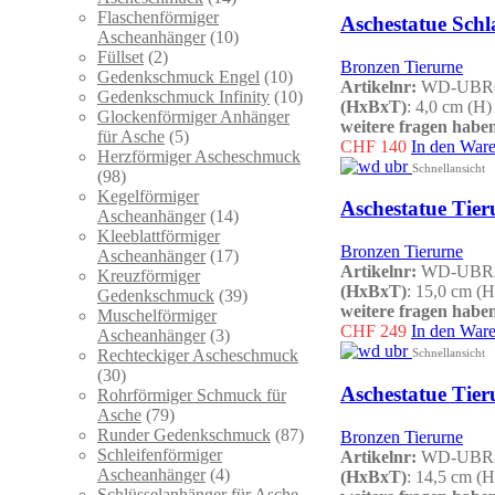
Flaschenförmiger
Aschestatue Schl
Ascheanhänger
(10)
Füllset
(2)
Bronzen Tierurne
Gedenkschmuck Engel
(10)
Artikelnr:
WD-UBR
Gedenkschmuck Infinity
(10)
(HxBxT)
: 4,0 cm (H)
Glockenförmiger Anhänger
weitere fragen haben
für Asche
(5)
CHF
140
In den War
Herzförmiger Ascheschmuck
Schnellansicht
(98)
Kegelförmiger
Aschestatue Tier
Ascheanhänger
(14)
Kleeblattförmiger
Bronzen Tierurne
Ascheanhänger
(17)
Artikelnr:
WD-UBR
Kreuzförmiger
(HxBxT)
: 15,0 cm (H
Gedenkschmuck
(39)
weitere fragen haben
Muschelförmiger
CHF
249
In den War
Ascheanhänger
(3)
Schnellansicht
Rechteckiger Ascheschmuck
(30)
Aschestatue Tier
Rohrförmiger Schmuck für
Asche
(79)
Runder Gedenkschmuck
(87)
Bronzen Tierurne
Schleifenförmiger
Artikelnr:
WD-UBR
Ascheanhänger
(4)
(HxBxT)
: 14,5 cm (H
Schlüsselanhänger für Asche