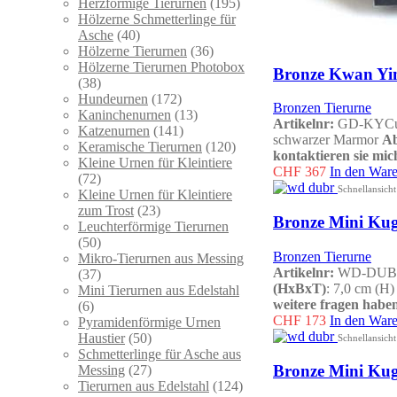
Herzförmige Tierurnen
(195)
Hölzerne Schmetterlinge für
Asche
(40)
Hölzerne Tierurnen
(36)
Hölzerne Tierurnen Photobox
Bronze Kwan Yin 
(38)
Hundeurnen
(172)
Bronzen Tierurne
Kaninchenurnen
(13)
Artikelnr:
GD-KYC
Katzenurnen
(141)
schwarzer Marmor
Ab
Keramische Tierurnen
(120)
kontaktieren sie mic
Kleine Urnen für Kleintiere
CHF
367
In den War
(72)
Schnellansicht
Kleine Urnen für Kleintiere
zum Trost
(23)
Bronze Mini Kugel
Leuchterförmige Tierurnen
(50)
Bronzen Tierurne
Mikro-Tierurnen aus Messing
Artikelnr:
WD-DUB
(37)
(HxBxT)
: 7,0 cm (H)
Mini Tierurnen aus Edelstahl
weitere fragen haben
(6)
CHF
173
In den War
Pyramidenförmige Urnen
Haustier
(50)
Schnellansicht
Schmetterlinge für Asche aus
Bronze Mini Kuge
Messing
(27)
Tierurnen aus Edelstahl
(124)