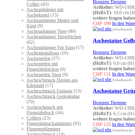
Bronzen Tierurne
Collier
(45)
Artikelnr:
WD-UBR
Ascheanhänger mit
(HxBxT)
: 10,0 cm (
Aschekugel
(15)
weitere fragen haben
Ascheanhänger Mutter und
CHF
199
In den War
Kind
(9)
Schnellansicht
Ascheanhänger Tiere
(80)
Ascheanhänger Tierpfötchen
Aschestatue Gelb
(62)
Ascheanhänger Yin Yang
(17)
Bronzen Tierurne
Aschemedaillons
(10)
Artikelnr:
WD-UBR
Ascheperlen
(57)
(HxBxT)
: 9,0 cm (H
Ascheperlen mit
weitere fragen haben
Fingerabdrücken
(0)
CHF
131
In den War
Ascheperlen Tiere
(9)
Ascheschmuck Design aus
Schnellansicht
Edelstahl
(17)
Aschestatue Grün
Ascheschmuck Fantasie
(13)
Ascheschmuck Gedenkaltar
(70)
Bronzen Tierurne
Ascheschmuck mit
Artikelnr:
WD-UBR
Fingerabdruck
(44)
(HxBxT)
: 6,5 cm (H
Colliers
(23)
weitere fragen haben
Fingerabdruckanhänger
(93)
CHF
125
In den War
Flammenförmiger
Schnellansicht
Ascheschmuck
(14)