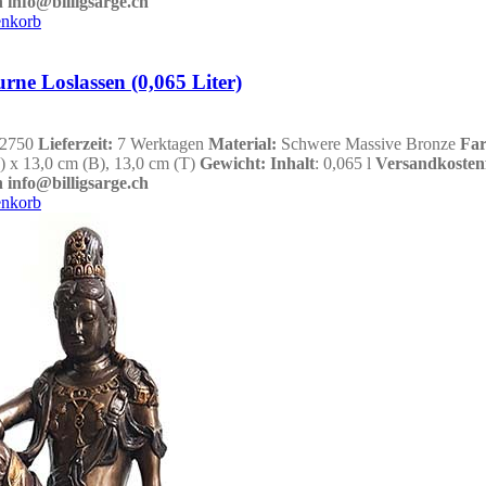
 info@billigsarge.ch
enkorb
urne Loslassen (0,065 Liter)
2750
Lieferzeit:
7 Werktagen
Material:
Schwere Massive Bronze
Fa
) x 13,0 cm (B), 13,0 cm (T)
Gewicht
:
Inhalt
: 0,065 l
Versandkostenf
 info@billigsarge.ch
enkorb