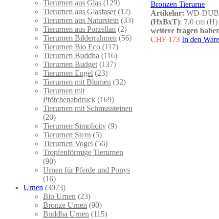
Tierurnen aus Glas
(129)
Bronzen Tierurne
Tierurnen aus Glasfaser
(12)
Artikelnr:
WD-DUB
Tierurnen aus Naturstein
(33)
(HxBxT)
: 7,0 cm (H)
Tierurnen aus Porzellan
(2)
weitere fragen haben
Tierurnen Bilderrahmen
(56)
CHF
173
In den War
Tierurnen Bio Eco
(117)
Tierurnen Buddha
(116)
Tierurnen Budget
(137)
Tierurnen Engel
(23)
Tierurnen mit Blumen
(32)
Tierurnen mit
Pfötchenabdruck
(169)
Tierurnen mit Schmussteinen
(20)
Tierurnen Simplicity
(9)
Tierurnen Stern
(5)
Tierurnen Vogel
(56)
Tropfenförmige Tierurnen
(90)
Urnen für Pferde und Ponys
(16)
Urnen
(3073)
Bio Urnen
(23)
Bronze Urnen
(90)
Buddha Urnen
(115)