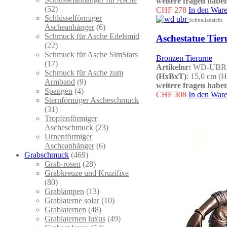
weitere fragen haben
(52)
CHF
278
In den War
Schlüsselförmiger
Schnellansicht
Ascheanhänger
(6)
Schmuck für Asche Edelsmid
Aschestatue Tier
(22)
Schmuck für Asche SimStars
Bronzen Tierurne
(17)
Artikelnr:
WD-UBR
Schmuck für Asche zum
(HxBxT)
: 15,0 cm (H
Armband
(9)
weitere fragen haben
Spangen
(4)
CHF
308
In den War
Sternförmiger Ascheschmuck
(31)
Tropfenförmiger
Ascheschmuck
(23)
Urnenförmiger
Ascheanhänger
(6)
Grabschmuck
(469)
Grab-rosen
(28)
Grabkreuze und Kruzifixe
(80)
Grablampen
(13)
Grablaterne solar
(10)
Grablaternen
(48)
Grablaternen luxus
(49)