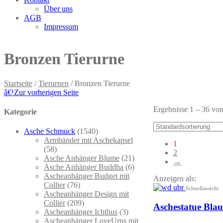
Über uns
AGB
Impressum
Bronzen Tierurne
Startseite
/
Tierurnen
/ Bronzen Tierurne
â€¹
Zur vorherigen Seite
Ergebnisse 1 – 36 vo
Kategorie
Asche Schmuck
(1540)
Armbänder mit Aschekapsel
1
(58)
2
Asche Anhänger Blume
(21)
→
Asche Anhänger Buddha
(6)
Ascheanhänger Budget mit
Anzeigen als:
Collier
(76)
Schnellansicht
Ascheanhänger Design mit
Collier
(209)
Aschestatue Blau
Ascheanhänger Ichthus
(3)
Ascheanhänger LoveUrns mit