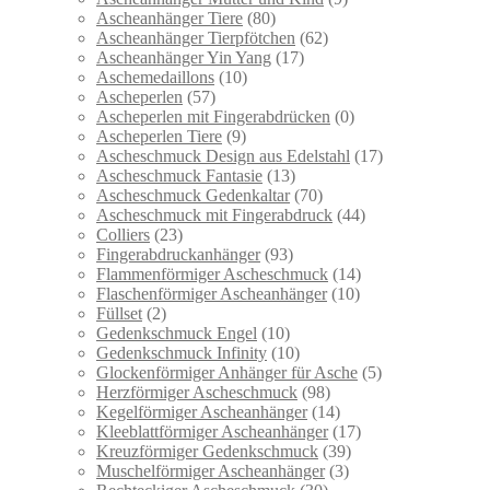
Ascheanhänger Tiere
(80)
Ascheanhänger Tierpfötchen
(62)
Ascheanhänger Yin Yang
(17)
Aschemedaillons
(10)
Ascheperlen
(57)
Ascheperlen mit Fingerabdrücken
(0)
Ascheperlen Tiere
(9)
Ascheschmuck Design aus Edelstahl
(17)
Ascheschmuck Fantasie
(13)
Ascheschmuck Gedenkaltar
(70)
Ascheschmuck mit Fingerabdruck
(44)
Colliers
(23)
Fingerabdruckanhänger
(93)
Flammenförmiger Ascheschmuck
(14)
Flaschenförmiger Ascheanhänger
(10)
Füllset
(2)
Gedenkschmuck Engel
(10)
Gedenkschmuck Infinity
(10)
Glockenförmiger Anhänger für Asche
(5)
Herzförmiger Ascheschmuck
(98)
Kegelförmiger Ascheanhänger
(14)
Kleeblattförmiger Ascheanhänger
(17)
Kreuzförmiger Gedenkschmuck
(39)
Muschelförmiger Ascheanhänger
(3)