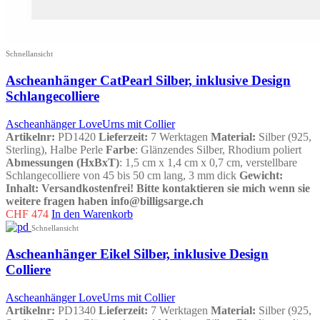
Schnellansicht
Ascheanhänger CatPearl Silber, inklusive Design
Schlangecolliere
Ascheanhänger LoveUrns mit Collier
Artikelnr:
PD1420
Lieferzeit:
7 Werktagen
Material:
Silber (925,
Sterling), Halbe Perle
Farbe
: Glänzendes Silber, Rhodium poliert
Abmessungen (HxBxT)
: 1,5 cm x 1,4 cm x 0,7 cm, verstellbare
Schlangecolliere von 45 bis 50 cm lang, 3 mm dick
Gewicht
:
Inhalt
:
Versandkostenfrei!
Bitte kontaktieren sie mich wenn sie
weitere fragen haben info@billigsarge.ch
CHF
474
In den Warenkorb
Schnellansicht
Ascheanhänger Eikel Silber, inklusive Design
Colliere
Ascheanhänger LoveUrns mit Collier
Artikelnr:
PD1340
Lieferzeit:
7 Werktagen
Material:
Silber (925,