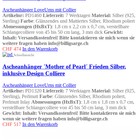
Ascheanhänger LoveUrns mit Collier
Artikelnr:
PD1460
Lieferzeit:
7 Werktagen
Material:
Silber (925,
Sterling)
Farbe
: Glänzendes und Mattiertes Silber, Rhodium poliert
Abmessungen (HxBxT)
: 1,8 cm x 2,2 cm x 0,7 cm, verstellbare
Schlangecolliere von 45 bis 50 cm lang, 3 mm dick
Gewicht
:
Inhalt
:
Versandkostenfrei!
Bitte kontaktieren sie mich wenn sie
weitere fragen haben info@billigsarge.ch
CHF
474
In den Warenkorb
Schnellansicht
Ascheanhänger ´Mother of Pearl´ Frieden Silber,
inklusive Design Colliere
Ascheanhänger LoveUrns mit Collier
Artikelnr:
PD1320
Lieferzeit:
7 Werktagen
Material:
Silber (925,
Sterling), Perlmutt
Farbe
: Glänzendes Silber, Rhodium poliert,
Perlmutt Inlay
Abmessungen (HxBxT)
: 1,8 cm x 1,8 cm x 0,7 cm,
verstellbare Schlangecolliere von 45 bis 50 cm lang, 3 mm dick
Gewicht
:
Inhalt
:
Versandkostenfrei!
Bitte kontaktieren sie mich
wenn sie weitere fragen haben info@billigsarge.ch
CHF
517
In den Warenkorb