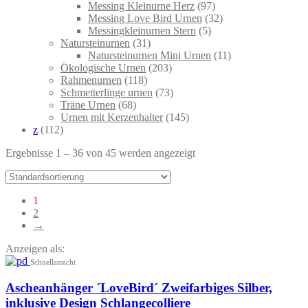
Messing Kleinurne Herz
(97)
Messing Love Bird Urnen
(32)
Messingkleinurnen Stern
(5)
Natursteinurnen
(31)
Natursteinurnen Mini Urnen
(11)
Ökologische Urnen
(203)
Rahmenurnen
(118)
Schmetterlinge urnen
(73)
Träne Urnen
(68)
Urnen mit Kerzenhalter
(145)
z
(112)
Ergebnisse 1 – 36 von 45 werden angezeigt
1
2
→
Anzeigen als:
Schnellansicht
Ascheanhänger ´LoveBird´ Zweifarbiges Silber,
inklusive Design Schlangecolliere