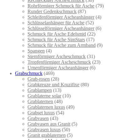
Rechteckiger Ascheschmuck
(30)
Rohrförmiger Schmuck für Asche
(79)
Runder Gedenkschmuck
(87)
Schleifenförmiger Ascheanhänger
(4)
Schlüsselanhänger für Asche
(52)
Schlüsselförmiger Ascheanhänger
(6)
Schmuck für Asche Edelsmid
(22)
Schmuck für Asche SimStars
(17)
Schmuck für Asche zum Armband
(9)
Spangen
(4)
Sternförmiger Ascheschmuck
(31)
Tropfenförmiger Ascheschmuck
(23)
Urnenförmiger Ascheanhänger
(6)
Grabschmuck
(469)
Grab-rosen
(28)
Grabkreuze und Kruzifixe
(80)
Grablampen
(13)
Grablaterne solar
(10)
Grablaternen
(48)
Grablaternen luxus
(49)
Grabset luxus
(54)
Grabvasen
(43)
Grabvasen aus Granit
(5)
Grabvasen luxus
(50)
Granit grablaternen
(5)