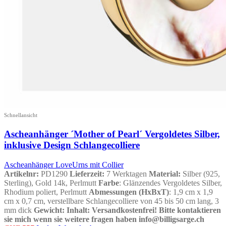
Schnellansicht
Ascheanhänger ´Mother of Pearl´ Vergoldetes Silber,
inklusive Design Schlangecolliere
Ascheanhänger LoveUrns mit Collier
Artikelnr:
PD1290
Lieferzeit:
7 Werktagen
Material:
Silber (925,
Sterling), Gold 14k, Perlmutt
Farbe
: Glänzendes Vergoldetes Silber,
Rhodium poliert, Perlmutt
Abmessungen (HxBxT)
: 1,9 cm x 1,9
cm x 0,7 cm, verstellbare Schlangecolliere von 45 bis 50 cm lang, 3
mm dick
Gewicht
:
Inhalt
:
Versandkostenfrei!
Bitte kontaktieren
sie mich wenn sie weitere fragen haben info@billigsarge.ch