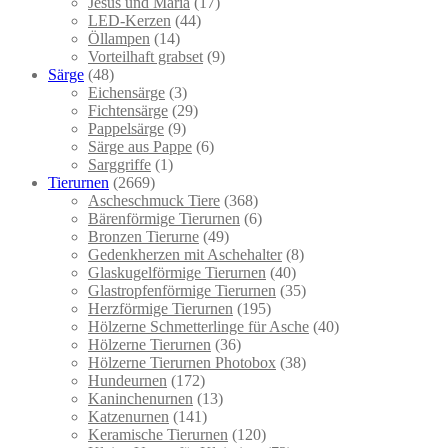
Jesus und Maria
(17)
LED-Kerzen
(44)
Öllampen
(14)
Vorteilhaft grabset
(9)
Särge
(48)
Eichensärge
(3)
Fichtensärge
(29)
Pappelsärge
(9)
Särge aus Pappe
(6)
Sarggriffe
(1)
Tierurnen
(2669)
Ascheschmuck Tiere
(368)
Bärenförmige Tierurnen
(6)
Bronzen Tierurne
(49)
Gedenkherzen mit Aschehalter
(8)
Glaskugelförmige Tierurnen
(40)
Glastropfenförmige Tierurnen
(35)
Herzförmige Tierurnen
(195)
Hölzerne Schmetterlinge für Asche
(40)
Hölzerne Tierurnen
(36)
Hölzerne Tierurnen Photobox
(38)
Hundeurnen
(172)
Kaninchenurnen
(13)
Katzenurnen
(141)
Keramische Tierurnen
(120)