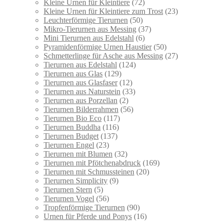
Kleine Urnen für Kleintiere
(72)
Kleine Urnen für Kleintiere zum Trost
(23)
Leuchterförmige Tierurnen
(50)
Mikro-Tierurnen aus Messing
(37)
Mini Tierurnen aus Edelstahl
(6)
Pyramidenförmige Urnen Haustier
(50)
Schmetterlinge für Asche aus Messing
(27)
Tierurnen aus Edelstahl
(124)
Tierurnen aus Glas
(129)
Tierurnen aus Glasfaser
(12)
Tierurnen aus Naturstein
(33)
Tierurnen aus Porzellan
(2)
Tierurnen Bilderrahmen
(56)
Tierurnen Bio Eco
(117)
Tierurnen Buddha
(116)
Tierurnen Budget
(137)
Tierurnen Engel
(23)
Tierurnen mit Blumen
(32)
Tierurnen mit Pfötchenabdruck
(169)
Tierurnen mit Schmussteinen
(20)
Tierurnen Simplicity
(9)
Tierurnen Stern
(5)
Tierurnen Vogel
(56)
Tropfenförmige Tierurnen
(90)
Urnen für Pferde und Ponys
(16)