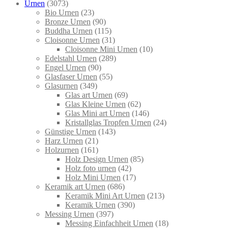
Urnen
(3073)
Bio Urnen
(23)
Bronze Urnen
(90)
Buddha Urnen
(115)
Cloisonne Urnen
(31)
Cloisonne Mini Urnen
(10)
Edelstahl Urnen
(289)
Engel Urnen
(90)
Glasfaser Urnen
(55)
Glasurnen
(349)
Glas art Urnen
(69)
Glas Kleine Urnen
(62)
Glas Mini art Urnen
(146)
Kristallglas Tropfen Urnen
(24)
Günstige Urnen
(143)
Harz Urnen
(21)
Holzurnen
(161)
Holz Design Urnen
(85)
Holz foto urnen
(42)
Holz Mini Urnen
(17)
Keramik art Urnen
(686)
Keramik Mini Art Urnen
(213)
Keramik Urnen
(390)
Messing Urnen
(397)
Messing Einfachheit Urnen
(18)