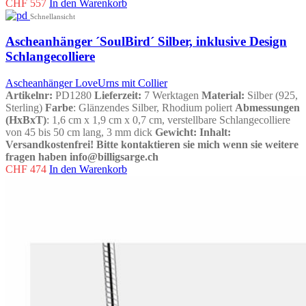
CHF
557
In den Warenkorb
Schnellansicht
Ascheanhänger ´SoulBird´ Silber, inklusive Design
Schlangecolliere
Ascheanhänger LoveUrns mit Collier
Artikelnr:
PD1280
Lieferzeit:
7 Werktagen
Material:
Silber (925,
Sterling)
Farbe
: Glänzendes Silber, Rhodium poliert
Abmessungen
(HxBxT)
: 1,6 cm x 1,9 cm x 0,7 cm, verstellbare Schlangecolliere
von 45 bis 50 cm lang, 3 mm dick
Gewicht
:
Inhalt
:
Versandkostenfrei!
Bitte kontaktieren sie mich wenn sie weitere
fragen haben info@billigsarge.ch
CHF
474
In den Warenkorb