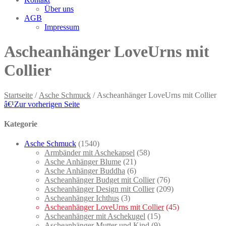
Über uns
AGB
Impressum
Ascheanhänger LoveUrns mit
Collier
Startseite
/
Asche Schmuck
/ Ascheanhänger LoveUrns mit Collier
â€¹
Zur vorherigen Seite
Kategorie
Asche Schmuck
(1540)
Armbänder mit Aschekapsel
(58)
Asche Anhänger Blume
(21)
Asche Anhänger Buddha
(6)
Ascheanhänger Budget mit Collier
(76)
Ascheanhänger Design mit Collier
(209)
Ascheanhänger Ichthus
(3)
Ascheanhänger LoveUrns mit Collier
(45)
Ascheanhänger mit Aschekugel
(15)
Ascheanhänger Mutter und Kind
(9)