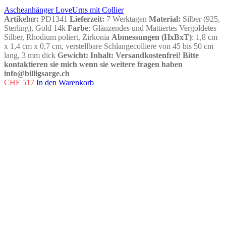
Ascheanhänger LoveUrns mit Collier
Artikelnr:
PD1341
Lieferzeit:
7 Werktagen
Material:
Silber (925,
Sterling), Gold 14k
Farbe
: Glänzendes und Mattiertes Vergoldetes
Silber, Rhodium poliert, Zirkonia
Abmessungen (HxBxT)
: 1,8 cm
x 1,4 cm x 0,7 cm, verstellbare Schlangecolliere von 45 bis 50 cm
lang, 3 mm dick
Gewicht
:
Inhalt
:
Versandkostenfrei!
Bitte
kontaktieren sie mich wenn sie weitere fragen haben
info@billigsarge.ch
CHF
517
In den Warenkorb