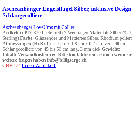
Ascheanhänger Engelsflügel Silber, inklusive Design
Schlangecolliere
Ascheanhänger LoveUrns mit Collier
Artikelnr:
PD1370
Lieferzeit:
7 Werktagen
Material:
Silber (925,
Sterling)
Farbe
: Glänzendes und Mattiertes Silber, Rhodium poliert
Abmessungen (HxBxT)
: 2,7 cm x 1,8 cm x 0,7 cm, verstellbare
Schlangecolliere von 45 bis 50 cm lang, 3 mm dick
Gewicht
:
Inhalt
:
Versandkostenfrei!
Bitte kontaktieren sie mich wenn sie
weitere fragen haben info@billigsarge.ch
CHF
474
In den Warenkorb