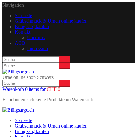
Navigation
Startseite
Grabschmuck & Urnen online kaufen
Billig sarg kaufen
Kontakt
Über uns
AGB
Impressum
Urne online shop Schweiz
Warenkorb 0 items for
CHF
0
Es befinden sich keine Produkte im Warenkorb.
Startseite
Grabschmuck & Urnen online kaufen
Billig sarg kaufen
Kontakt