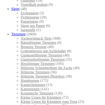
Öllampen
(14)
Vorteilhaft grabset
(9)
Särge
(48)
Eichensärge
(3)
Fichtensärge
(29)
Pappelsärge
(9)
Särge aus Pappe
(6)
Sarggriffe
(1)
Tierurnen
(2669)
Ascheschmuck Tiere
(368)
Bärenförmige Tierurnen
(6)
Bronzen Tierurne
(49)
Gedenkherzen mit Aschehalter
(8)
Glaskugelförmige Tierurnen
(40)
Glastropfenförmige Tierurnen
(35)
Herzförmige Tierurnen
(195)
Hölzerne Schmetterlinge für Asche
(40)
Hölzerne Tierurnen
(36)
Hölzerne Tierurnen Photobox
(38)
Hundeurnen
(172)
Kaninchenurnen
(13)
Katzenurnen
(141)
Keramische Tierurnen
(120)
Kleine Urnen für Kleintiere
(72)
Kleine Urnen für Kleintiere zum Trost
(23)