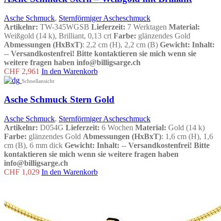
Asche Schmuck
,
Sternförmiger Ascheschmuck
Artikelnr:
TW-345WGSB
Lieferzeit:
7 Werktagen
Material:
Weißgold (14 k), Brilliant, 0,13 crt
Farbe:
glänzendes Gold
Abmessungen (HxBxT)
: 2,2 cm (H), 2,2 cm (B)
Gewicht:
Inhalt:
--
Versandkostenfrei!
Bitte kontaktieren sie mich wenn sie
weitere fragen haben info@billigsarge.ch
CHF
2,961
In den Warenkorb
Schnellansicht
Asche Schmuck Stern Gold
Asche Schmuck
,
Sternförmiger Ascheschmuck
Artikelnr:
D054G
Lieferzeit:
6 Wochen
Material:
Gold (14 k)
Farbe:
glänzendes Gold
Abmessungen (HxBxT)
: 1,6 cm (H), 1,6
cm (B), 6 mm dick
Gewicht:
Inhalt:
--
Versandkostenfrei!
Bitte
kontaktieren sie mich wenn sie weitere fragen haben
info@billigsarge.ch
CHF
1,029
In den Warenkorb