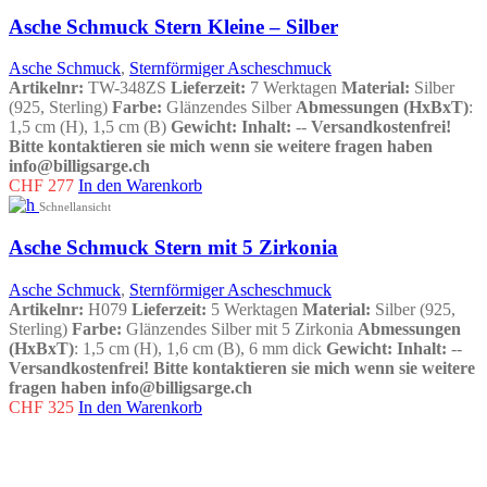
Asche Schmuck Stern Kleine – Silber
Asche Schmuck
,
Sternförmiger Ascheschmuck
Artikelnr:
TW-348ZS
Lieferzeit:
7 Werktagen
Material:
Silber
(925, Sterling)
Farbe:
Glänzendes Silber
Abmessungen (HxBxT)
:
1,5 cm (H), 1,5 cm (B)
Gewicht:
Inhalt:
--
Versandkostenfrei!
Bitte kontaktieren sie mich wenn sie weitere fragen haben
info@billigsarge.ch
CHF
277
In den Warenkorb
Schnellansicht
Asche Schmuck Stern mit 5 Zirkonia
Asche Schmuck
,
Sternförmiger Ascheschmuck
Artikelnr:
H079
Lieferzeit:
5 Werktagen
Material:
Silber (925,
Sterling)
Farbe:
Glänzendes Silber mit 5 Zirkonia
Abmessungen
(HxBxT)
: 1,5 cm (H), 1,6 cm (B), 6 mm dick
Gewicht:
Inhalt:
--
Versandkostenfrei!
Bitte kontaktieren sie mich wenn sie weitere
fragen haben info@billigsarge.ch
CHF
325
In den Warenkorb