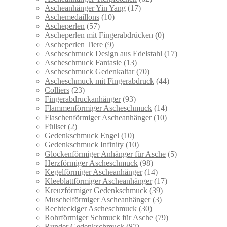
Ascheanhänger Yin Yang
(17)
Aschemedaillons
(10)
Ascheperlen
(57)
Ascheperlen mit Fingerabdrücken
(0)
Ascheperlen Tiere
(9)
Ascheschmuck Design aus Edelstahl
(17)
Ascheschmuck Fantasie
(13)
Ascheschmuck Gedenkaltar
(70)
Ascheschmuck mit Fingerabdruck
(44)
Colliers
(23)
Fingerabdruckanhänger
(93)
Flammenförmiger Ascheschmuck
(14)
Flaschenförmiger Ascheanhänger
(10)
Füllset
(2)
Gedenkschmuck Engel
(10)
Gedenkschmuck Infinity
(10)
Glockenförmiger Anhänger für Asche
(5)
Herzförmiger Ascheschmuck
(98)
Kegelförmiger Ascheanhänger
(14)
Kleeblattförmiger Ascheanhänger
(17)
Kreuzförmiger Gedenkschmuck
(39)
Muschelförmiger Ascheanhänger
(3)
Rechteckiger Ascheschmuck
(30)
Rohrförmiger Schmuck für Asche
(79)
Runder Gedenkschmuck
(87)