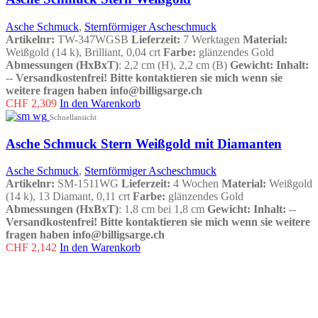
Asche Schmuck
,
Sternförmiger Ascheschmuck
Artikelnr:
TW-347WGSB
Lieferzeit:
7 Werktagen
Material:
Weißgold (14 k), Brilliant, 0,04 crt
Farbe:
glänzendes Gold
Abmessungen (HxBxT)
: 2,2 cm (H), 2,2 cm (B)
Gewicht:
Inhalt:
--
Versandkostenfrei!
Bitte kontaktieren sie mich wenn sie
weitere fragen haben info@billigsarge.ch
CHF
2,309
In den Warenkorb
Schnellansicht
Asche Schmuck Stern Weißgold mit Diamanten
Asche Schmuck
,
Sternförmiger Ascheschmuck
Artikelnr:
SM-1511WG
Lieferzeit:
4 Wochen
Material:
Weißgold
(14 k), 13 Diamant, 0,11 crt
Farbe:
glänzendes Gold
Abmessungen (HxBxT)
: 1,8 cm bei 1,8 cm
Gewicht:
Inhalt:
--
Versandkostenfrei!
Bitte kontaktieren sie mich wenn sie weitere
fragen haben info@billigsarge.ch
CHF
2,142
In den Warenkorb