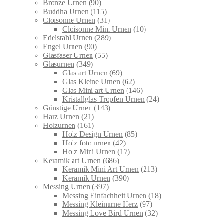
Bronze Urnen
(90)
Buddha Urnen
(115)
Cloisonne Urnen
(31)
Cloisonne Mini Urnen
(10)
Edelstahl Urnen
(289)
Engel Urnen
(90)
Glasfaser Urnen
(55)
Glasurnen
(349)
Glas art Urnen
(69)
Glas Kleine Urnen
(62)
Glas Mini art Urnen
(146)
Kristallglas Tropfen Urnen
(24)
Günstige Urnen
(143)
Harz Urnen
(21)
Holzurnen
(161)
Holz Design Urnen
(85)
Holz foto urnen
(42)
Holz Mini Urnen
(17)
Keramik art Urnen
(686)
Keramik Mini Art Urnen
(213)
Keramik Urnen
(390)
Messing Urnen
(397)
Messing Einfachheit Urnen
(18)
Messing Kleinurne Herz
(97)
Messing Love Bird Urnen
(32)