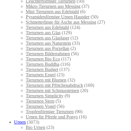
Leuchterförmige Tierurnen
(50)
Mikro-Tierurnen aus Messing
(37)
Mini Tierurnen aus Edelstahl
(6)
Pyramidenförmige Urnen Haustier
(50)
Schmetterlinge für Asche aus Messing
(27)
Tierurnen aus Edelstahl
(124)
Tierurnen aus Glas
(129)
Tierurnen aus Glasfaser
(12)
Tierurnen aus Naturstein
(33)
Tierurnen aus Porzellan
(2)
Tierurnen Bilderrahmen
(56)
Tierurnen Bio Eco
(117)
Tierurnen Buddha
(116)
Tierurnen Budget
(137)
Tierurnen Engel
(23)
Tierurnen mit Blumen
(32)
Tierurnen mit Pfötchenabdruck
(169)
Tierurnen mit Schmussteinen
(20)
Tierurnen Simplicity
(9)
Tierurnen Stern
(5)
Tierurnen Vogel
(56)
Tropfenförmige Tierurnen
(90)
Urnen für Pferde und Ponys
(16)
Urnen
(3073)
Bio Urnen
(23)