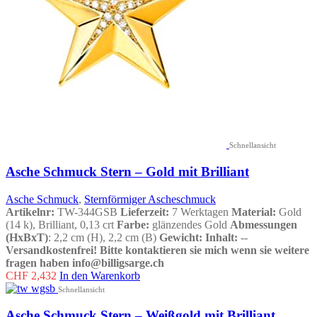
Schnellansicht
Asche Schmuck Stern – Gold mit Brilliant
Asche Schmuck
,
Sternförmiger Ascheschmuck
Artikelnr:
TW-344GSB
Lieferzeit:
7 Werktagen
Material:
Gold
(14 k), Brilliant, 0,13 crt
Farbe:
glänzendes Gold
Abmessungen
(HxBxT)
: 2,2 cm (H), 2,2 cm (B)
Gewicht:
Inhalt:
--
Versandkostenfrei!
Bitte kontaktieren sie mich wenn sie weitere
fragen haben info@billigsarge.ch
CHF
2,432
In den Warenkorb
Schnellansicht
Asche Schmuck Stern – Weißgold mit Brilliant