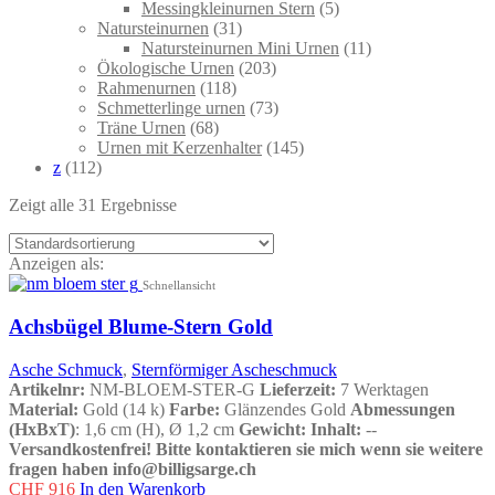
Messingkleinurnen Stern
(5)
Natursteinurnen
(31)
Natursteinurnen Mini Urnen
(11)
Ökologische Urnen
(203)
Rahmenurnen
(118)
Schmetterlinge urnen
(73)
Träne Urnen
(68)
Urnen mit Kerzenhalter
(145)
z
(112)
Zeigt alle 31 Ergebnisse
Anzeigen als:
Schnellansicht
Achsbügel Blume-Stern Gold
Asche Schmuck
,
Sternförmiger Ascheschmuck
Artikelnr:
NM-BLOEM-STER-G
Lieferzeit:
7 Werktagen
Material:
Gold (14 k)
Farbe:
Glänzendes Gold
Abmessungen
(HxBxT)
: 1,6 cm (H), Ø 1,2 cm
Gewicht:
Inhalt:
--
Versandkostenfrei!
Bitte kontaktieren sie mich wenn sie weitere
fragen haben info@billigsarge.ch
CHF
916
In den Warenkorb