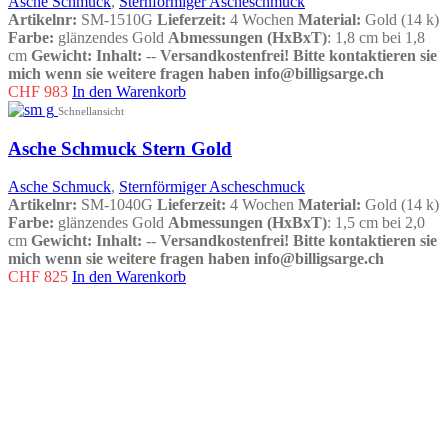
Asche Schmuck
,
Sternförmiger Ascheschmuck
Artikelnr:
SM-1510G
Lieferzeit:
4 Wochen
Material:
Gold (14 k)
Farbe:
glänzendes Gold
Abmessungen (HxBxT)
: 1,8 cm bei 1,8
cm
Gewicht:
Inhalt:
--
Versandkostenfrei!
Bitte kontaktieren sie
mich wenn sie weitere fragen haben info@billigsarge.ch
CHF
983
In den Warenkorb
Schnellansicht
Asche Schmuck Stern Gold
Asche Schmuck
,
Sternförmiger Ascheschmuck
Artikelnr:
SM-1040G
Lieferzeit:
4 Wochen
Material:
Gold (14 k)
Farbe:
glänzendes Gold
Abmessungen (HxBxT)
: 1,5 cm bei 2,0
cm
Gewicht:
Inhalt:
--
Versandkostenfrei!
Bitte kontaktieren sie
mich wenn sie weitere fragen haben info@billigsarge.ch
CHF
825
In den Warenkorb