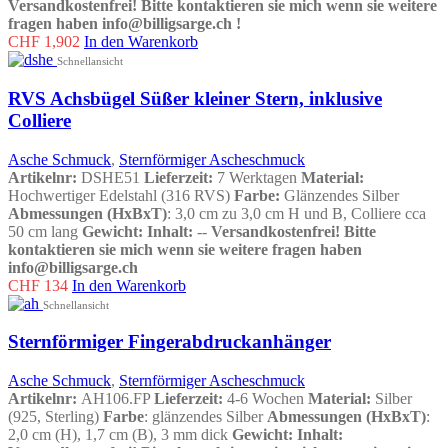
Versandkostenfrei!
Bitte kontaktieren sie mich wenn sie weitere
fragen haben info@billigsarge.ch
!
CHF
1,902
In den Warenkorb
Schnellansicht
RVS Achsbügel Süßer kleiner Stern, inklusive
Colliere
Asche Schmuck
,
Sternförmiger Ascheschmuck
Artikelnr:
DSHE51
Lieferzeit:
7 Werktagen
Material:
Hochwertiger Edelstahl (316 RVS)
Farbe:
Glänzendes Silber
Abmessungen (HxBxT)
: 3,0 cm zu 3,0 cm H und B, Colliere cca
50 cm lang
Gewicht:
Inhalt:
--
Versandkostenfrei!
Bitte
kontaktieren sie mich wenn sie weitere fragen haben
info@billigsarge.ch
CHF
134
In den Warenkorb
Schnellansicht
Sternförmiger Fingerabdruckanhänger
Asche Schmuck
,
Sternförmiger Ascheschmuck
Artikelnr:
AH106.FP
Lieferzeit:
4-6 Wochen
Material:
Silber
(925, Sterling)
Farbe
: glänzendes Silber
Abmessungen (HxBxT)
:
2,0 cm (H), 1,7 cm (B), 3 mm dick
Gewicht:
Inhalt
: