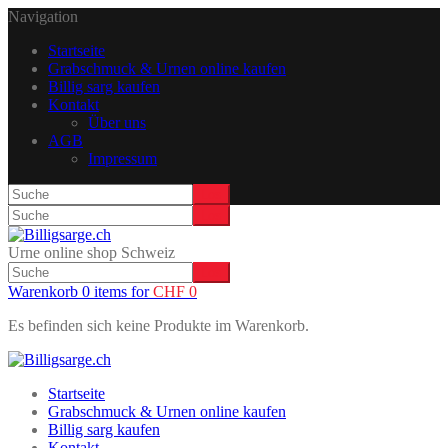
Navigation
Startseite
Grabschmuck & Urnen online kaufen
Billig sarg kaufen
Kontakt
Über uns
AGB
Impressum
Urne online shop Schweiz
Warenkorb 0 items for
CHF
0
Es befinden sich keine Produkte im Warenkorb.
Startseite
Grabschmuck & Urnen online kaufen
Billig sarg kaufen
Kontakt