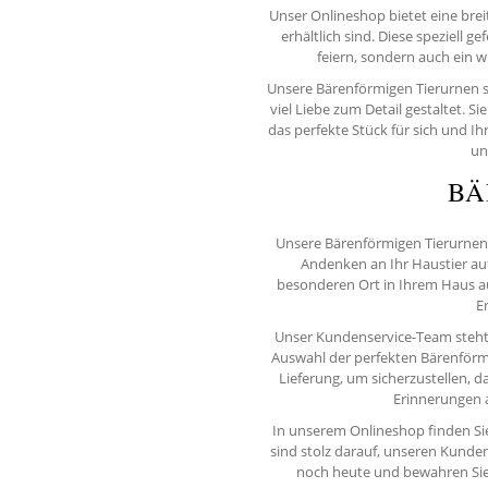
Unser Onlineshop bietet eine bre
erhältlich sind. Diese speziell g
feiern, sondern auch ein 
Unsere Bärenförmigen Tierurnen s
viel Liebe zum Detail gestaltet. S
das perfekte Stück für sich und Ihr
un
BÄ
Unsere Bärenförmigen Tierurnen 
Andenken an Ihr Haustier au
besonderen Ort in Ihrem Haus au
E
Unser Kundenservice-Team steht 
Auswahl der perfekten Bärenförmig
Lieferung, um sicherzustellen, d
Erinnerungen a
In unserem Onlineshop finden Sie
sind stolz darauf, unseren Kunden
noch heute und bewahren Sie d