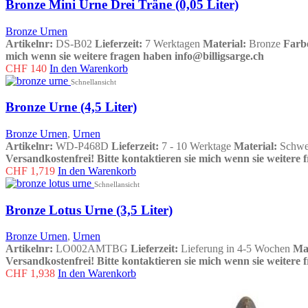
Bronze Mini Urne Drei Träne (0,05 Liter)
Bronze Urnen
Artikelnr:
DS-B02
Lieferzeit:
7 Werktagen
Material:
Bronze
Farb
mich wenn sie weitere fragen haben info@billigsarge.ch
CHF
140
In den Warenkorb
Schnellansicht
Bronze Urne (4,5 Liter)
Bronze Urnen
,
Urnen
Artikelnr:
WD-P468D
Lieferzeit:
7 - 10 Werktage
Material:
Schwe
Versandkostenfrei!
Bitte kontaktieren sie mich wenn sie weitere 
CHF
1,719
In den Warenkorb
Schnellansicht
Bronze Lotus Urne (3,5 Liter)
Bronze Urnen
,
Urnen
Artikelnr:
LO002AMTBG
Lieferzeit:
Lieferung in 4-5 Wochen
Ma
Versandkostenfrei!
Bitte kontaktieren sie mich wenn sie weitere 
CHF
1,938
In den Warenkorb