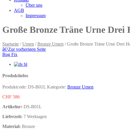
Über uns
AGB
Impressum
Große Bronze Träne Urne Drei H
Startseite
/
Urnen
/
Bronze Urnen
/ Große Bronze Träne Urne Drei Her
â€¹
Zur vorherigen Seite
Bug Fix
Produktinfos
Produktcode:
DS-B01L
Kategorie:
Bronze Urnen
CHF
586
Artikelnr:
DS-B01L
Lieferzeit:
7 Werktagen
Material:
Bronze