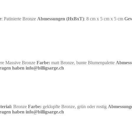
e
: Patinierte Bronze
Abmessungen (HxBxT)
: 8 cm x 5 cm x 5 cm
Gew
re Massive Bronze
Farbe:
matt Bronze,
bunte Blumenpalette
Abmess
fragen haben info@billigsarge.ch
terial:
Bronze
Farbe:
geklopfte Bronze, grün oder rostig
Abmessunge
fragen haben info@billigsarge.ch