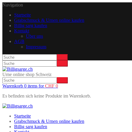
Navigation
Startseite
Grabschmuck & Urnen online kaufen
Billig sarg kaufen
Kontakt
Über uns
AGB
Impressum
Urne online shop Schweiz
Warenkorb 0 items for
CHF
0
Es befinden sich keine Produkte im Warenkorb.
Startseite
Grabschmuck & Urnen online kaufen
Billig sarg kaufen
Kontakt