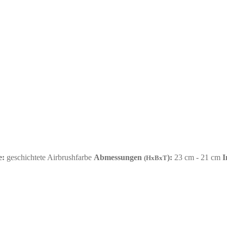
e:
geschichtete Airbrushfarbe
Abmessungen
):
23 cm - 21 cm
I
(HxBxT