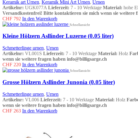
Keramik art Urnen
,
Keramik Mini Art Urnen
,
Urnen
Artikelnr:
UGK077A
Lieferzeit:
7 - 10 Werktage
Material:
hohe E
Versandkostenfrei!
Bitte kontaktieren sie mich wenn sie weitere 
CHF
792
In den Warenkorb
Schnellansicht
Kleine Hölzern Asllinder Luzerne (0.05 liter)
Schmetterlinge urnen
,
Urnen
Artikelnr:
VL001S
Lieferzeit:
7 - 10 Werktage
Material:
Holz
Far
wenn sie weitere fragen haben info@billigsarge.ch
CHF
220
In den Warenkorb
Schnellansicht
Grosse Hölzern Asllinder Junonia (0.05 liter)
Schmetterlinge urnen
,
Urnen
Artikelnr:
VL006
Lieferzeit:
7 - 10 Werktage
Material:
Holz
Farb
wenn sie weitere fragen haben info@billigsarge.ch
CHF
263
In den Warenkorb