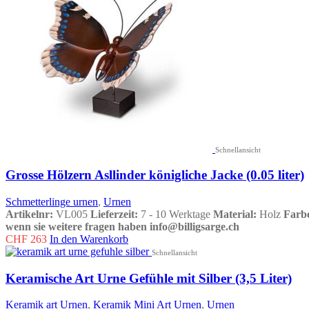
Schnellansicht
Grosse Hölzern Asllinder königliche Jacke (0.05 liter)
Schmetterlinge urnen
,
Urnen
Artikelnr:
VL005
Lieferzeit:
7 - 10 Werktage
Material:
Holz
Farb
wenn sie weitere fragen haben info@billigsarge.ch
CHF
263
In den Warenkorb
Schnellansicht
Keramische Art Urne Gefühle mit Silber (3,5 Liter)
Keramik art Urnen
,
Keramik Mini Art Urnen
,
Urnen