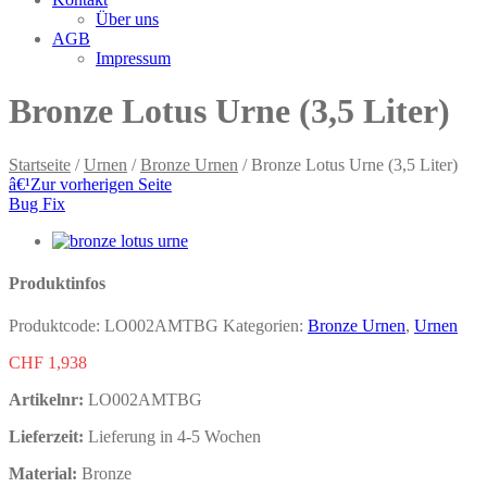
Über uns
AGB
Impressum
Bronze Lotus Urne (3,5 Liter)
Startseite
/
Urnen
/
Bronze Urnen
/ Bronze Lotus Urne (3,5 Liter)
â€¹
Zur vorherigen Seite
Bug Fix
Produktinfos
Produktcode:
LO002AMTBG
Kategorien:
Bronze Urnen
,
Urnen
CHF
1,938
Artikelnr:
LO002AMTBG
Lieferzeit:
Lieferung in 4-5 Wochen
Material:
Bronze