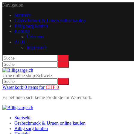
Navigation
Startseite
Grabschmuck & Urnen online kaufen
Billig sarg kaufen
Kontakt
Über uns
AGB
Impressum
Urne online shop Schweiz
Warenkorb 0 items for
CHF
0
Es befinden sich keine Produkte im Warenkorb.
Startseite
Grabschmuck & Urnen online kaufen
Billig sarg kaufen
Kontakt