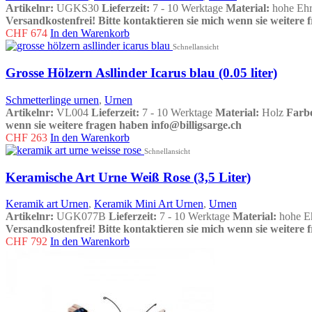
Artikelnr:
UGKS30
Lieferzeit:
7 - 10 Werktage
Material:
hohe Eh
Versandkostenfrei!
Bitte kontaktieren sie mich wenn sie weitere 
CHF
674
In den Warenkorb
Schnellansicht
Grosse Hölzern Asllinder Icarus blau (0.05 liter)
Schmetterlinge urnen
,
Urnen
Artikelnr:
VL004
Lieferzeit:
7 - 10 Werktage
Material:
Holz
Farb
wenn sie weitere fragen haben info@billigsarge.ch
CHF
263
In den Warenkorb
Schnellansicht
Keramische Art Urne Weiß Rose (3,5 Liter)
Keramik art Urnen
,
Keramik Mini Art Urnen
,
Urnen
Artikelnr:
UGK077B
Lieferzeit:
7 - 10 Werktage
Material:
hohe E
Versandkostenfrei!
Bitte kontaktieren sie mich wenn sie weitere 
CHF
792
In den Warenkorb