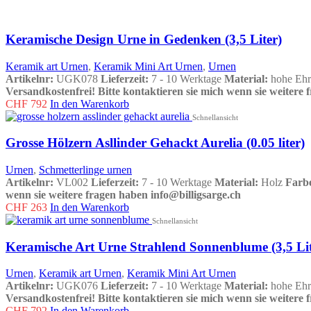
Keramische Design Urne in Gedenken (3,5 Liter)
Keramik art Urnen
,
Keramik Mini Art Urnen
,
Urnen
Artikelnr:
UGK078
Lieferzeit:
7 - 10 Werktage
Material:
hohe Eh
Versandkostenfrei!
Bitte kontaktieren sie mich wenn sie weitere 
CHF
792
In den Warenkorb
Schnellansicht
Grosse Hölzern Asllinder Gehackt Aurelia (0.05 liter)
Urnen
,
Schmetterlinge urnen
Artikelnr:
VL002
Lieferzeit:
7 - 10 Werktage
Material:
Holz
Farb
wenn sie weitere fragen haben info@billigsarge.ch
CHF
263
In den Warenkorb
Schnellansicht
Keramische Art Urne Strahlend Sonnenblume (3,5 Lit
Urnen
,
Keramik art Urnen
,
Keramik Mini Art Urnen
Artikelnr:
UGK076
Lieferzeit:
7 - 10 Werktage
Material:
hohe Eh
Versandkostenfrei!
Bitte kontaktieren sie mich wenn sie weitere 
CHF
792
In den Warenkorb