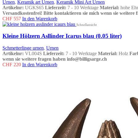
Urnen
,
Keramik art Urnen
,
Keramik Mini Art Urnen
Artikelnr:
UGKS65
Lieferzeit:
7 - 10 Werktage
Material:
hohe Eh
Versandkostenfrei!
Bitte kontaktieren sie mich wenn sie weitere 
CHF
557
In den Warenkorb
Schnellansicht
Kleine Hölzern Asllinder Icarus blau (0.05 liter)
Schmetterlinge urnen
,
Urnen
Artikelnr:
VL004S
Lieferzeit:
7 - 10 Werktage
Material:
Holz
Far
wenn sie weitere fragen haben info@billigsarge.ch
CHF
220
In den Warenkorb