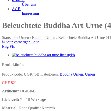
Über uns
AGB
Impressum
Beleuchtete Buddha Art Urne (4
Startseite
/
Urnen
/
Buddha Urnen
/ Beleuchtete Buddha Art Urne (4 L
â€¹
Zur vorherigen Seite
Bug Fix
Produktinfos
Produktcode:
UGK46B
Kategorien:
Buddha Urnen
,
Urnen
CHF
821
Artikelnr:
UGK46B
Lieferzeit:
7 – 10 Werktage
Material:
Hohe Qualität Keramik