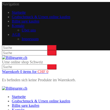
Navigation
Startseite
Grabschmuck & Urnen online kaufen
Billig sarg kaufen
Kontakt
Über uns
AGB
Impressum
Urne online shop Schweiz
Warenkorb 0 items for
CHF
0
Es befinden sich keine Produkte im Warenkorb.
Startseite
Grabschmuck & Urnen online kaufen
Billig sarg kaufen
Kontakt