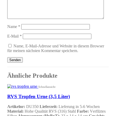
Name
*
E-Mail
*
Name, E-Mail-Adresse und Website in diesem Browser
für meinen nächsten Kommentar speichern.
Ähnliche Produkte
Schnellansicht
RVS Tropfen Urne (3,5 Liter)
Artikelnr:
DU350
Lieferzeit:
Lieferung in 5-6 Wochen
Material:
Hohe Qualität RVS (316) Stahl
Farbe:
V
erfilztes
Silber
Abmessungen (HxBxT)
: 33 x 14 x 14 cm
Gewicht:
--