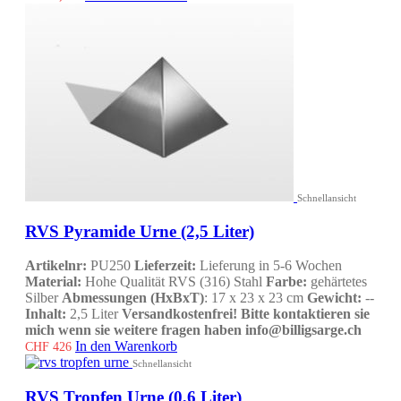
Schnellansicht
RVS Pyramide Urne (2,5 Liter)
Artikelnr:
PU250
Lieferzeit:
Lieferung in 5-6 Wochen
Material:
Hohe Qualität RVS (316) Stahl
Farbe:
gehärtetes
Silber
Abmessungen (HxBxT)
: 17 x 23 x 23 cm
Gewicht:
--
Inhalt:
2,5 Liter
Versandkostenfrei!
Bitte kontaktieren sie
mich wenn sie weitere fragen haben info@billigsarge.ch
In den Warenkorb
CHF
426
Schnellansicht
RVS Tropfen Urne (0,6 Liter)