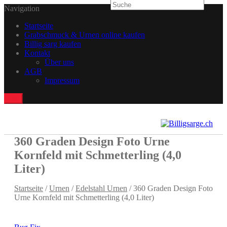
Navigation
Startseite
Grabschmuck & Urnen online kaufen
Billig sarg kaufen
Kontakt
Über uns
AGB
Impressum
360 Graden Design Foto Urne
Kornfeld mit Schmetterling (4,0
Liter)
Startseite
/
Urnen
/
Edelstahl Urnen
/ 360 Graden Design Foto
Urne Kornfeld mit Schmetterling (4,0 Liter)