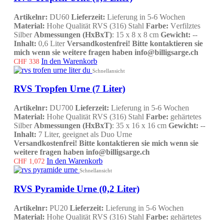
Artikelnr:
DU60
Lieferzeit:
Lieferung in 5-6 Wochen
Material:
Hohe Qualität RVS (316) Stahl
Farbe:
V
erfilztes
Silber
Abmessungen (HxBxT)
: 15 x 8 x 8 cm
Gewicht:
--
Inhalt:
0,6 Liter
Versandkostenfrei!
Bitte kontaktieren sie
mich wenn sie weitere fragen haben info@billigsarge.ch
In den Warenkorb
CHF
338
Schnellansicht
RVS Tropfen Urne (7 Liter)
Artikelnr:
DU700
Lieferzeit:
Lieferung in 5-6 Wochen
Material:
Hohe Qualität RVS (316) Stahl
Farbe:
gehärtetes
Silber
Abmessungen (HxBxT)
: 35 x 16 x 16 cm
Gewicht:
--
Inhalt:
7 Liter, geeignet als Duo Urne
Versandkostenfrei!
Bitte kontaktieren sie mich wenn sie
weitere fragen haben info@billigsarge.ch
In den Warenkorb
CHF
1,072
Schnellansicht
RVS Pyramide Urne (0,2 Liter)
Artikelnr:
PU20
Lieferzeit:
Lieferung in 5-6 Wochen
Material:
Hohe Qualität RVS (316) Stahl
Farbe:
gehärtetes