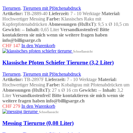
Tierurnen
,
Tierurnen mit Pfötchenabdruck
Artikelnr:
TB-2889-40
Lieferzeit:
7 - 10 Werktage
Material:
Hochwertiger Messing
Farbe:
Klassisches Raku mit
Kupferpfotenabdrücken
Abmessungen (HxBxT)
: 9,5 x Ø 10,5 cm
Gewicht:
--
Inhalt:
0,65 Liter
Versandkostenfrei!
Bitte
kontaktieren sie mich wenn sie weitere fragen haben
info@billigsarge.ch
CHF
147
In den Warenkorb
Schnellansicht
Klassische Pfoten Schiefer Tierurne (3,2 Liter)
Tierurnen
,
Tierurnen mit Pfötchenabdruck
Artikelnr:
TB-2897F
Lieferzeit:
7 - 10 Werktage
Material:
Hochwertiger Messing
Farbe:
Kobaltgrau mit Pfotenabdrücken um
Abmessungen (HxBxT)
: 27 x Ø 16 cm
Gewicht:
--
Inhalt:
3,2
Liter
Versandkostenfrei!
Bitte kontaktieren sie mich wenn sie
weitere fragen haben info@billigsarge.ch
CHF
279
In den Warenkorb
Schnellansicht
Messing Tierurne (0,08 Liter)