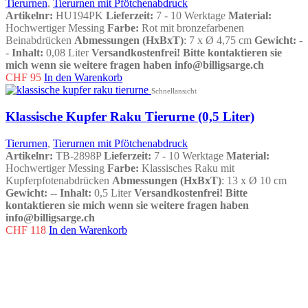
Tierurnen
,
Tierurnen mit Pfötchenabdruck
Artikelnr:
HU194PK
Lieferzeit:
7 - 10 Werktage
Material:
Hochwertiger Messing
Farbe:
Rot mit bronzefarbenen
Beinabdrücken
Abmessungen (HxBxT)
: 7 x Ø 4,75 cm
Gewicht:
-
-
Inhalt:
0,08 Liter
Versandkostenfrei!
Bitte kontaktieren sie
mich wenn sie weitere fragen haben info@billigsarge.ch
CHF
95
In den Warenkorb
Schnellansicht
Klassische Kupfer Raku Tierurne (0,5 Liter)
Tierurnen
,
Tierurnen mit Pfötchenabdruck
Artikelnr:
TB-2898P
Lieferzeit:
7 - 10 Werktage
Material:
Hochwertiger Messing
Farbe:
Klassisches Raku mit
Kupferpfotenabdrücken
Abmessungen (HxBxT)
: 13 x Ø 10 cm
Gewicht:
--
Inhalt:
0,5 Liter
Versandkostenfrei!
Bitte
kontaktieren sie mich wenn sie weitere fragen haben
info@billigsarge.ch
CHF
118
In den Warenkorb