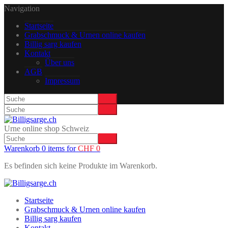
Navigation
Startseite
Grabschmuck & Urnen online kaufen
Billig sarg kaufen
Kontakt
Über uns
AGB
Impressum
Urne online shop Schweiz
Warenkorb 0 items for
CHF
0
Es befinden sich keine Produkte im Warenkorb.
Startseite
Grabschmuck & Urnen online kaufen
Billig sarg kaufen
Kontakt