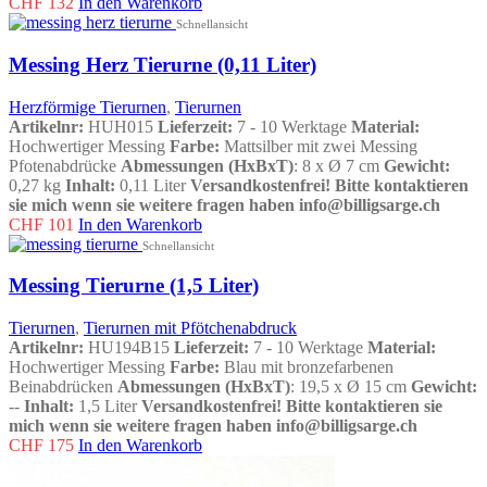
CHF
132
In den Warenkorb
Schnellansicht
Messing Herz Tierurne (0,11 Liter)
Herzförmige Tierurnen
,
Tierurnen
Artikelnr:
HUH015
Lieferzeit:
7 - 10 Werktage
Material:
Hochwertiger Messing
Farbe:
Mattsilber mit zwei Messing
Pfotenabdrücke
Abmessungen (HxBxT)
: 8 x Ø 7 cm
Gewicht:
0,27 kg
Inhalt:
0,11 Liter
Versandkostenfrei!
Bitte kontaktieren
sie mich wenn sie weitere fragen haben info@billigsarge.ch
CHF
101
In den Warenkorb
Schnellansicht
Messing Tierurne (1,5 Liter)
Tierurnen
,
Tierurnen mit Pfötchenabdruck
Artikelnr:
HU194B15
Lieferzeit:
7 - 10 Werktage
Material:
Hochwertiger Messing
Farbe:
Blau mit bronzefarbenen
Beinabdrücken
Abmessungen (HxBxT)
: 19,5 x Ø 15 cm
Gewicht:
--
Inhalt:
1,5 Liter
Versandkostenfrei!
Bitte kontaktieren sie
mich wenn sie weitere fragen haben info@billigsarge.ch
CHF
175
In den Warenkorb