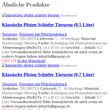
Ähnliche Produkte
Schnellansicht
Klassische Pfoten Schiefer Tierurne (0,5 Liter)
Tierurnen
,
Tierurnen mit Pfötchenabdruck
Artikelnr:
TB-2897P
Lieferzeit:
7 - 10 Werktage
Material:
Hochwertiger Messing
Farbe:
Kobaltgrau mit Pfotenabdrücken um
Abmessungen (HxBxT)
: 14 x Ø 10 cm
Gewicht:
--
Inhalt:
0,5
Liter
Versandkostenfrei!
Bitte kontaktieren sie mich wenn sie
weitere fragen haben info@billigsarge.ch
CHF
118
In den Warenkorb
Schnellansicht
Klassische Pfoten Schiefer Tierurne (0,7 Liter)
Tierurnen
,
Tierurnen mit Pfötchenabdruck
Artikelnr:
TB-2897XS
Lieferzeit:
7 - 10 Werktage
Material:
Hochwertiger Messing
Farbe:
Kobaltgrau mit Pfotenabdrücken um
Abmessungen (HxBxT)
: 15 x Ø 12 cm
Gewicht:
--
Inhalt:
0,7
Liter
Versandkostenfrei!
Bitte kontaktieren sie mich wenn sie
weitere fragen haben info@billigsarge.ch