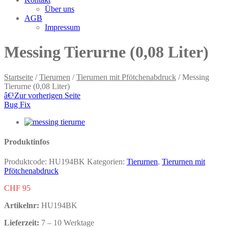
Über uns
AGB
Impressum
Messing Tierurne (0,08 Liter)
Startseite
/
Tierurnen
/
Tierurnen mit Pfötchenabdruck
/ Messing
Tierurne (0,08 Liter)
â€¹
Zur vorherigen Seite
Bug Fix
Produktinfos
Produktcode:
HU194BK
Kategorien:
Tierurnen
,
Tierurnen mit
Pfötchenabdruck
CHF
95
Artikelnr:
HU194BK
Lieferzeit:
7 – 10 Werktage