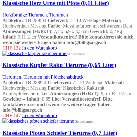
Klassische Herz Urne mit Pfote (0,11 Liter)
Herzförmige Tierurnen
,
Tierurnen
Artikelnr:
TB-2895H
Lieferzeit:
7 - 10 Werktage
Material:
Hochwertiger Messing
Farbe:
Messingfarben mit schwarzem Bein
Abmessungen (HxBxT)
: 7,4 x 6,9 x 4,5 cm
Gewicht:
0,2 kg
Inhalt:
0,11 Liter
Versandkostenfrei!
Bitte kontaktieren sie mich
wenn sie weitere fragen haben info@billigsarge.ch
CHF
132
In den Warenkorb
Schnellansicht
Klassische Kupfer Raku Tierurne (0,65 Liter)
Tierurnen
,
Tierurnen mit Pfötchenabdruck
Artikelnr:
TB-2889-40
Lieferzeit:
7 - 10 Werktage
Material:
Hochwertiger Messing
Farbe:
Klassisches Raku mit
Kupferpfotenabdrücken
Abmessungen (HxBxT)
: 9,5 x Ø 10,5 cm
Gewicht:
--
Inhalt:
0,65 Liter
Versandkostenfrei!
Bitte
kontaktieren sie mich wenn sie weitere fragen haben
info@billigsarge.ch
CHF
147
In den Warenkorb
Schnellansicht
Klassische Pfoten Schiefer Tierurne (0,7 Liter)