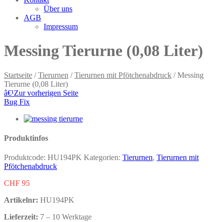
Über uns
AGB
Impressum
Messing Tierurne (0,08 Liter)
Startseite
/
Tierurnen
/
Tierurnen mit Pfötchenabdruck
/ Messing
Tierurne (0,08 Liter)
â€¹
Zur vorherigen Seite
Bug Fix
Produktinfos
Produktcode:
HU194PK
Kategorien:
Tierurnen
,
Tierurnen mit
Pfötchenabdruck
CHF
95
Artikelnr:
HU194PK
Lieferzeit:
7 – 10 Werktage