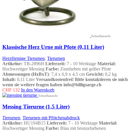
Schnellansicht
Klassische Herz Urne mit Pfote (0,11 Liter)
Herzförmige Tierurnen
,
Tierurnen
Artikelnr:
TB-2896H
Lieferzeit:
7 - 10 Werktage
Material:
Hochwertiger Messing
Farbe:
Zinnfarben mit gelber Pfote
Abmessungen (HxBxT)
: 7,4 x 6,9 x 4,5 cm
Gewicht:
0,2 kg
Inhalt:
0,11 Liter
Versandkostenfrei!
Bitte kontaktieren sie mich
wenn sie weitere fragen haben info@billigsarge.ch
CHF
132
In den Warenkorb
Schnellansicht
Messing Tierurne (1,5 Liter)
Tierurnen
,
Tierurnen mit Pfötchenabdruck
Artikelnr:
HU194B15
Lieferzeit:
7 - 10 Werktage
Material:
Hochwertiger Messing
Farbe:
Blau mit bronzefarbenen