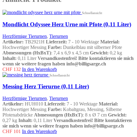
Schnellansicht
Mondlicht Odyssee Herz Urne mit Pfote (0,11 Liter)
Herzförmige Tierurnen
,
Tierurnen
Artikelnr:
TB2921H
Lieferzeit:
7 - 10 Werktage
Material:
Hochwertiger Messing
Farbe:
Dunkelblau mit silberner Pfote
Abmessungen (HxBxT)
: 7,4 x 6,9 x 4,5 cm
Gewicht:
0,2 kg
Inhalt:
0,11 Liter
Versandkostenfrei!
Bitte kontaktieren sie mich
wenn sie weitere fragen haben info@billigsarge.ch
CHF
132
In den Warenkorb
Schnellansicht
Messing Herz Tierurne (0,11 Liter)
Herzförmige Tierurnen
,
Tierurnen
Artikelnr:
HUH010
Lieferzeit:
7 - 10 Werktage
Material:
Hochwertiger Messing
Farbe:
Kobaltgrau, Messing, Silberne
Pfotenabdrücke
Abmessungen (HxBxT)
: 8 x Ø 7 cm
Gewicht:
0,27 kg
Inhalt:
0,11 Liter
Versandkostenfrei!
Bitte kontaktieren
sie mich wenn sie weitere fragen haben info@billigsarge.ch
CHF
101
In den Warenkorb