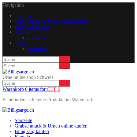
Navigation
Startseite
Grabschmuck & Urnen online kaufen
Billig sarg kaufen
Kontakt
Über uns
AGB
Impressum
Urne online shop Schweiz
Warenkorb 0 items for
CHF
0
Es befinden sich keine Produkte im Warenkorb.
Startseite
Grabschmuck & Urnen online kaufen
Billig sarg kaufen
Kontakt