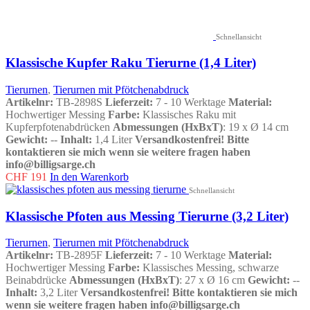
Schnellansicht
Klassische Kupfer Raku Tierurne (1,4 Liter)
Tierurnen
,
Tierurnen mit Pfötchenabdruck
Artikelnr:
TB-2898S
Lieferzeit:
7 - 10 Werktage
Material:
Hochwertiger Messing
Farbe:
Klassisches Raku mit
Kupferpfotenabdrücken
Abmessungen (HxBxT)
: 19 x Ø 14 cm
Gewicht:
--
Inhalt:
1,4 Liter
Versandkostenfrei!
Bitte
kontaktieren sie mich wenn sie weitere fragen haben
info@billigsarge.ch
CHF
191
In den Warenkorb
Schnellansicht
Klassische Pfoten aus Messing Tierurne (3,2 Liter)
Tierurnen
,
Tierurnen mit Pfötchenabdruck
Artikelnr:
TB-2895F
Lieferzeit:
7 - 10 Werktage
Material:
Hochwertiger Messing
Farbe:
Klassisches Messing, schwarze
Beinabdrücke
Abmessungen (HxBxT)
: 27 x Ø 16 cm
Gewicht:
--
Inhalt:
3,2 Liter
Versandkostenfrei!
Bitte kontaktieren sie mich
wenn sie weitere fragen haben info@billigsarge.ch