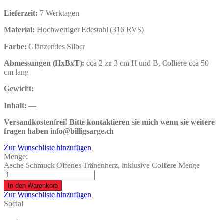
Lieferzeit:
7 Werktagen
Material:
Hochwertiger Edestahl (316 RVS)
Farbe:
Glänzendes Silber
Abmessungen (HxBxT):
cca 2 zu 3 cm H und B, Colliere cca 50
cm lang
Gewicht:
Inhalt:
—
Versandkostenfrei!
Bitte kontaktieren sie mich wenn sie weitere
fragen haben info@billigsarge.ch
Zur Wunschliste hinzufügen
Menge:
Asche Schmuck Offenes Tränenherz, inklusive Colliere Menge
In den Warenkorb
Zur Wunschliste hinzufügen
Social