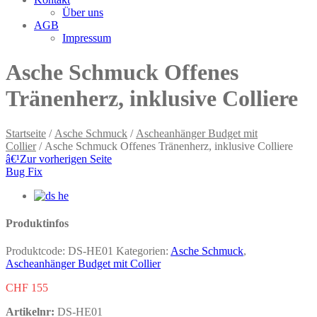
Über uns
AGB
Impressum
Asche Schmuck Offenes
Tränenherz, inklusive Colliere
Startseite
/
Asche Schmuck
/
Ascheanhänger Budget mit
Collier
/ Asche Schmuck Offenes Tränenherz, inklusive Colliere
â€¹
Zur vorherigen Seite
Bug Fix
Produktinfos
Produktcode:
DS-HE01
Kategorien:
Asche Schmuck
,
Ascheanhänger Budget mit Collier
CHF
155
Artikelnr:
DS-HE01