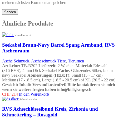
meinen nächsten Kommentar speichern.
Ähnliche Produkte
Schnellansicht
Seekabel Braun-Navy Barrel Spang Armband, RVS
Aschenraum
Asche Schmuck
,
Ascheschmuck Tiere
,
Tierurnen
Artikelnr:
TB-B202
Lieferzeit:
2 Wochen
Material:
Edestahl
(316 RVS), 4 mm Dick Seekabel
Farbe
: Glänzendes Silber, braun-
navy Seekabel
Abmessungen (HxBxT)
: Small (15 - 17 cm),
Medium (17 -18.5 cm), Large (18.5 - 20.5 cm) of XL (20.5 - 22 cm)
Gewicht:
Inhalt:
Versandkostenfrei!
Bitte kontaktieren sie mich
wenn sie weitere fragen haben info@billigsarge.ch
CHF
214
In den Warenkorb
Schnellansicht
RVS Achsschlüsselbund Kreis, Zirkonia und
Schmetterling – Rosagold