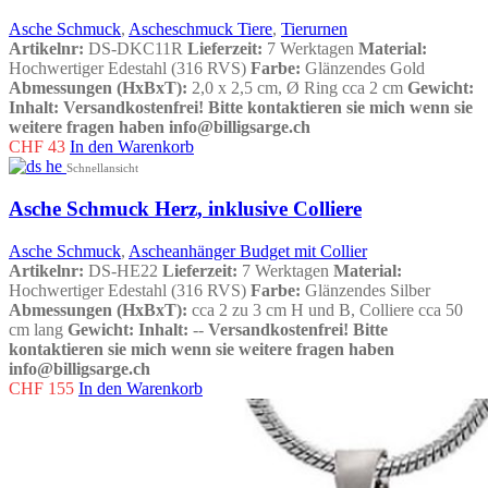
Asche Schmuck
,
Ascheschmuck Tiere
,
Tierurnen
Artikelnr:
DS-DKC11R
Lieferzeit:
7 Werktagen
Material:
Hochwertiger Edestahl (316 RVS)
Farbe:
Glänzendes Gold
Abmessungen (HxBxT):
2,0 x 2,5 cm, Ø Ring cca 2 cm
Gewicht:
Inhalt:
Versandkostenfrei!
Bitte kontaktieren sie mich wenn sie
weitere fragen haben info@billigsarge.ch
CHF
43
In den Warenkorb
Schnellansicht
Asche Schmuck Herz, inklusive Colliere
Asche Schmuck
,
Ascheanhänger Budget mit Collier
Artikelnr:
DS-HE22
Lieferzeit:
7 Werktagen
Material:
Hochwertiger Edestahl (316 RVS)
Farbe:
Glänzendes Silber
Abmessungen (HxBxT):
cca 2 zu 3 cm H und B, Colliere cca 50
cm lang
Gewicht:
Inhalt:
--
Versandkostenfrei!
Bitte
kontaktieren sie mich wenn sie weitere fragen haben
info@billigsarge.ch
CHF
155
In den Warenkorb