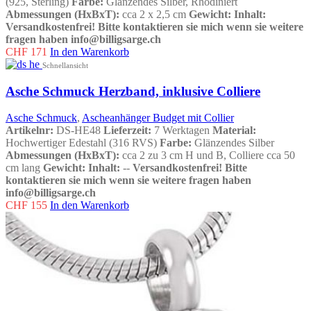
(925, Sterling)
Farbe
:
Glänzendes Silber, Rhodiniert
Abmessungen (HxBxT):
cca 2 x 2,5 cm
Gewicht:
Inhalt:
Versandkostenfrei!
Bitte kontaktieren sie mich wenn sie weitere
fragen haben info@billigsarge.ch
CHF
171
In den Warenkorb
Schnellansicht
Asche Schmuck Herzband, inklusive Colliere
Asche Schmuck
,
Ascheanhänger Budget mit Collier
Artikelnr:
DS-HE48
Lieferzeit:
7 Werktagen
Material:
Hochwertiger Edestahl (316 RVS)
Farbe:
Glänzendes Silber
Abmessungen (HxBxT):
cca 2 zu 3 cm H und B, Colliere cca 50
cm lang
Gewicht:
Inhalt:
--
Versandkostenfrei!
Bitte
kontaktieren sie mich wenn sie weitere fragen haben
info@billigsarge.ch
CHF
155
In den Warenkorb