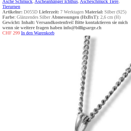
Asche Schmuck
,
Ascheanhänger Ichthus
,
Ascheschmuck Tiere
,
Tierurnen
Artikelnr:
D055D
Lieferzeit:
7 Werktagen
Material:
Silber (925)
Farbe
: Glänzendes Silber
Abmessungen (HxBxT)
: 2,6 cm (H)
Gewicht:
Inhalt:
Versandkostenfrei!
Bitte kontaktieren sie mich
wenn sie weitere fragen haben info@billigsarge.ch
CHF
299
In den Warenkorb