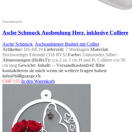
Schnellansicht
Asche Schmuck Ausbeulung Herz, inklusive Colliere
Asche Schmuck
,
Ascheanhänger Budget mit Collier
Artikelnr:
DS-HE19
Lieferzeit:
7 Werktagen
Material:
Hochwertiger Edestahl (316 RVS)
Farbe:
Glänzendes Silber
Abmessungen (HxBxT):
cca 2 zu 3 cm H und B, Colliere cca 50
cm lang
Gewicht:
Inhalt:
--
Versandkostenfrei!
Bitte
kontaktieren sie mich wenn sie weitere fragen haben
info@billigsarge.ch
CHF
155
In den Warenkorb