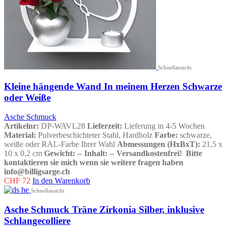
Schnellansicht
Kleine hängende Wand In meinem Herzen Schwarze
oder Weiße
Asche Schmuck
Artikelnr:
DP-WAVL28
Lieferzeit:
Lieferung in 4-5 Wochen
Material:
Pulverbeschichteter Stahl, Hardholz
Farbe:
schwarze,
weiße oder RAL-Farbe Ihrer Wahl
Abmessungen (HxBxT):
21,5 x
10 x 0,2 cm
Gewicht:
--
Inhalt:
--
Versandkostenfrei!
Bitte
kontaktieren sie mich wenn sie weitere fragen haben
info@billigsarge.ch
CHF
72
In den Warenkorb
Schnellansicht
Asche Schmuck Träne Zirkonia Silber, inklusive
Schlangecolliere