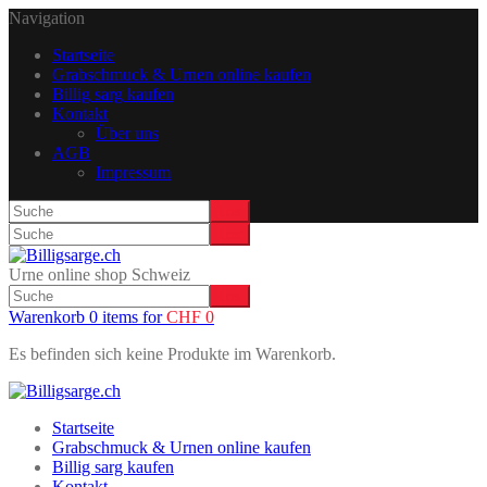
Navigation
Startseite
Grabschmuck & Urnen online kaufen
Billig sarg kaufen
Kontakt
Über uns
AGB
Impressum
Urne online shop Schweiz
Warenkorb 0 items for
CHF
0
Es befinden sich keine Produkte im Warenkorb.
Startseite
Grabschmuck & Urnen online kaufen
Billig sarg kaufen
Kontakt